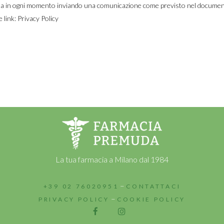
iesta in ogni momento inviando una comunicazione come previsto nel docume
e link:
Privacy Policy
La tua farmacia a Milano dal 1984
–
+39 02 76020951
CONTATTACI
–
PRIVACY POLICY
COOKIE POLICY